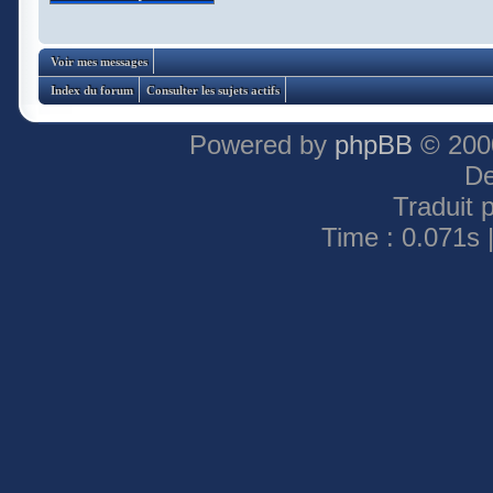
Voir mes messages
Index du forum
Consulter les sujets actifs
Powered by
phpBB
© 2000
De
Traduit 
Time : 0.071s 