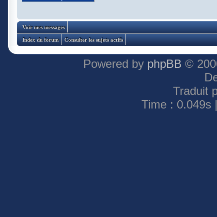
Voir mes messages
Index du forum
Consulter les sujets actifs
Powered by
phpBB
© 2000
De
Traduit 
Time : 0.049s 