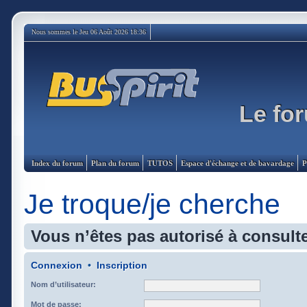
Nous sommes le Jeu 06 Août 2026 18:36
Le for
Index du forum
Plan du forum
TUTOS
Espace d'échange et de bavardage
P
Je troque/je cherche
Vous n’êtes pas autorisé à consulte
Connexion
•
Inscription
Nom d’utilisateur:
Mot de passe: