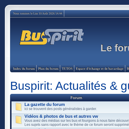
Nous sommes le Lun 10 Août 2026 14:44
Le for
Index du forum
Plan du forum
TUTOS
Espace d'échange et de bavardage
B
Buspirit: Actualités & g
Forum
La gazette du forum
ici se trouvent des posts généralistes à garder.
Vidéos & photos de bus et autres vw
Vous avez des médias sur les bus et fourgons à nous faire découvrir: 
Les sujets sans rapport avec le thème de ce forum seront supprimé