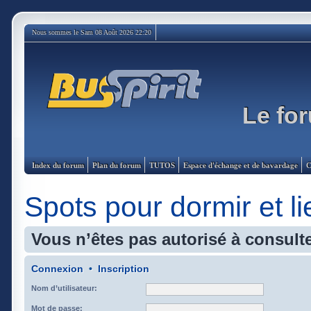
Nous sommes le Sam 08 Août 2026 22:20
Le for
Index du forum
Plan du forum
TUTOS
Espace d'échange et de bavardage
C
Spots pour dormir et l
Vous n’êtes pas autorisé à consulte
Connexion
•
Inscription
Nom d’utilisateur:
Mot de passe: