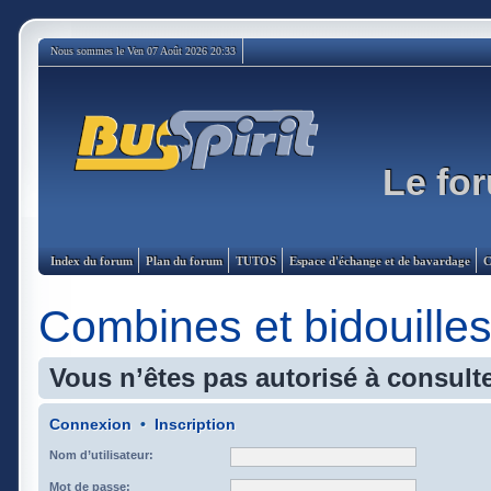
Nous sommes le Ven 07 Août 2026 20:33
Le for
Index du forum
Plan du forum
TUTOS
Espace d'échange et de bavardage
C
Combines et bidouille
Vous n’êtes pas autorisé à consulte
Connexion
•
Inscription
Nom d’utilisateur:
Mot de passe: