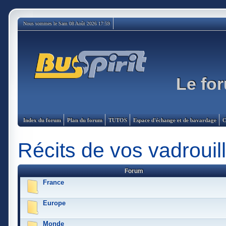
Nous sommes le Sam 08 Août 2026 17:59
Le for
Index du forum
Plan du forum
TUTOS
Espace d'échange et de bavardage
C
Récits de vos vadrouil
Forum
France
Europe
Monde