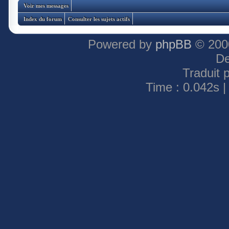
Voir mes messages
Index du forum
Consulter les sujets actifs
Powered by
phpBB
© 2000
De
Traduit 
Time : 0.042s |