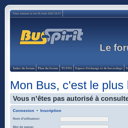
Nous sommes le Jeu 06 Août 2026 18:47
Le for
Index du forum
Plan du forum
TUTOS
Espace d'échange et de bavardage
M
Mon Bus, c'est le plus
Vous n’êtes pas autorisé à consulte
Connexion
•
Inscription
Nom d’utilisateur:
Mot de passe: