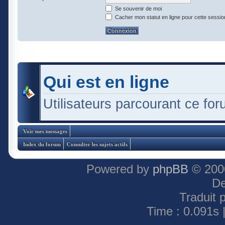
Se souvenir de moi
Cacher mon statut en ligne pour cette sessio
Qui est en ligne
Utilisateurs parcourant ce foru
Voir mes messages
Index du forum
Consulter les sujets actifs
Powered by
phpBB
© 2000
De
Traduit 
Time : 0.091s 