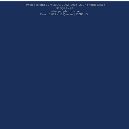
Powered by
phpBB
© 2000, 2002, 2005, 2007 phpBB Group
Design by pit
Traduit par
phpBB-fr.com
Time : 0.077s | 8 Queries | GZIP : On