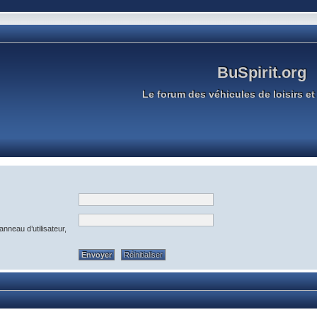
BuSpirit.org
Le forum des véhicules de loisirs et 
nneau d’utilisateur,