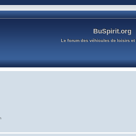
BuSpirit.org
Le forum des véhicules de loisirs et 
n