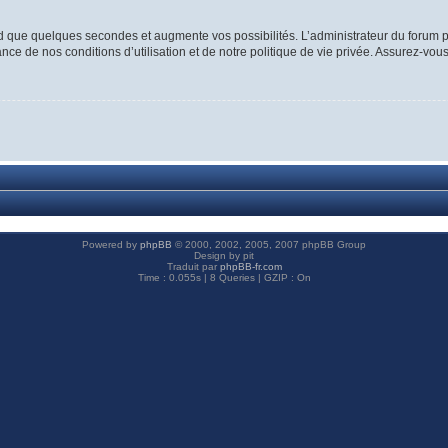
d que quelques secondes et augmente vos possibilités. L’administrateur du forum p
ce de nos conditions d’utilisation et de notre politique de vie privée. Assurez-vous
Powered by
phpBB
© 2000, 2002, 2005, 2007 phpBB Group
Design by pit
Traduit par
phpBB-fr.com
Time : 0.055s | 8 Queries | GZIP : On