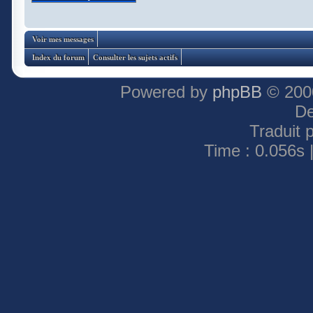
Voir mes messages
Index du forum
Consulter les sujets actifs
Powered by
phpBB
© 2000
De
Traduit 
Time : 0.056s 