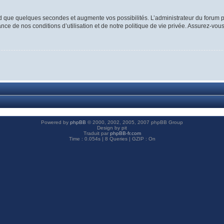
d que quelques secondes et augmente vos possibilités. L’administrateur du forum p
ce de nos conditions d’utilisation et de notre politique de vie privée. Assurez-vous
Powered by
phpBB
© 2000, 2002, 2005, 2007 phpBB Group
Design by pit
Traduit par
phpBB-fr.com
Time : 0.054s | 8 Queries | GZIP : On