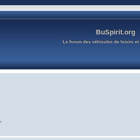
BuSpirit.org
Le forum des véhicules de loisirs et 
n