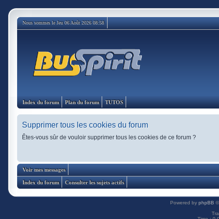
Nous sommes le Jeu 06 Août 2026 08:58
Index du forum
Plan du forum
TUTOS
Supprimer tous les cookies du forum
Êtes-vous sûr de vouloir supprimer tous les cookies de ce forum ?
Voir mes messages
Index du forum
Consulter les sujets actifs
Powered by
phpBB
©
Tra
Time : 0.