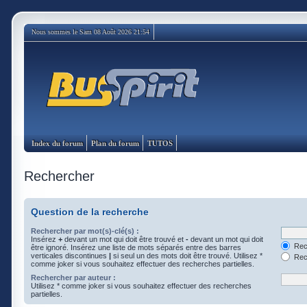
Nous sommes le Sam 08 Août 2026 21:54
Index du forum
Plan du forum
TUTOS
Rechercher
Question de la recherche
Rechercher par mot(s)-clé(s) :
Insérez
+
devant un mot qui doit être trouvé et
-
devant un mot qui doit
Rech
être ignoré. Insérez une liste de mots séparés entre des barres
verticales discontinues
|
si seul un des mots doit être trouvé. Utilisez *
Rech
comme joker si vous souhaitez effectuer des recherches partielles.
Rechercher par auteur :
Utilisez * comme joker si vous souhaitez effectuer des recherches
partielles.