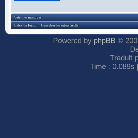
Voir mes messages
Index du forum
Consulter les sujets actifs
Powered by
phpBB
© 2000
De
Traduit 
Time : 0.089s 