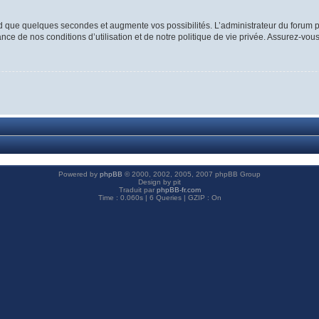
d que quelques secondes et augmente vos possibilités. L’administrateur du forum p
ce de nos conditions d’utilisation et de notre politique de vie privée. Assurez-vous
Powered by
phpBB
© 2000, 2002, 2005, 2007 phpBB Group
Design by pit
Traduit par
phpBB-fr.com
Time : 0.060s | 6 Queries | GZIP : On