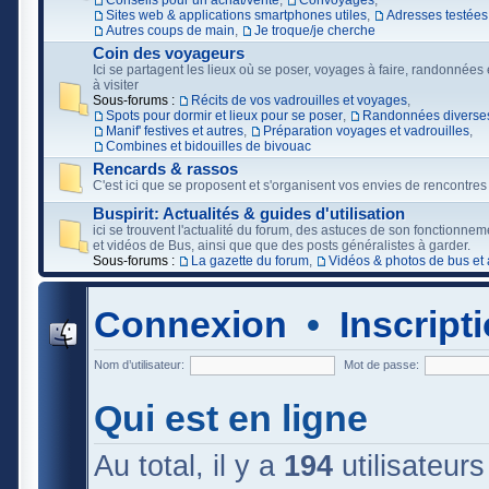
Conseils pour un achat/vente
,
Convoyages
,
Sites web & applications smartphones utiles
,
Adresses testées
Autres coups de main
,
Je troque/je cherche
Coin des voyageurs
Ici se partagent les lieux où se poser, voyages à faire, randonnées e
à visiter
Sous-forums :
Récits de vos vadrouilles et voyages
,
Spots pour dormir et lieux pour se poser
,
Randonnées diverses
Manif' festives et autres
,
Préparation voyages et vadrouilles
,
Combines et bidouilles de bivouac
Rencards & rassos
C'est ici que se proposent et s'organisent vos envies de rencontres
Buspirit: Actualités & guides d'utilisation
ici se trouvent l'actualité du forum, des astuces de son fonctionne
et vidéos de Bus, ainsi que que des posts généralistes à garder.
Sous-forums :
La gazette du forum
,
Vidéos & photos de bus et 
Connexion
•
Inscript
Nom d’utilisateur:
Mot de passe:
Qui est en ligne
Au total, il y a
194
utilisateurs 