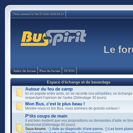
Nous sommes le Ven 07 Août 2026 04:52
Le for
Index du forum
Plan du forum
TUTOS
Espace d'échange et de bavardage
Autour du feu de camp
Ici on papote entre amis, on se raconte nos péripéties, on échange
respectant l'opinion de l'autre (Délestage 30 jours)
Mon Bus, c'est le plus beau !
Montre-nous ici ton Bus, nous sommes de grands curieux !
P'tits coups de main
Il est bien évident que vos propositions ou demandes d'aide se fon
bénévolat.(Délestage 60 jours)
Sous-forums :
Aide au diagnostic d'une panne
,
Les bons plans