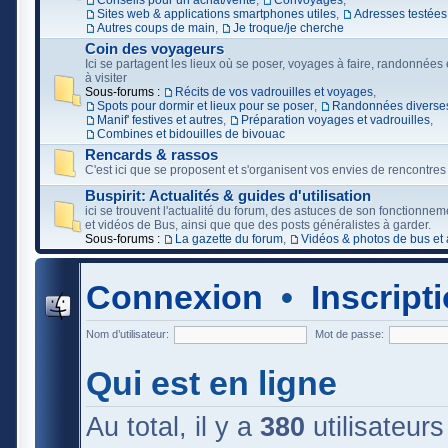
Conseils pour un achat/vente
,
Convoyages
,
Sites web & applications smartphones utiles
,
Adresses testées
Autres coups de main
,
Je troque/je cherche
Coin des voyageurs
Ici se partagent les lieux où se poser, voyages à faire, randonnées e
à visiter
Sous-forums :
Récits de vos vadrouilles et voyages
,
Spots pour dormir et lieux pour se poser
,
Randonnées diverses
Manif' festives et autres
,
Préparation voyages et vadrouilles
,
Combines et bidouilles de bivouac
Rencards & rassos
C'est ici que se proposent et s'organisent vos envies de rencontres
Buspirit: Actualités & guides d'utilisation
ici se trouvent l'actualité du forum, des astuces de son fonctionne
et vidéos de Bus, ainsi que que des posts généralistes à garder.
Sous-forums :
La gazette du forum
,
Vidéos & photos de bus et 
Connexion
•
Inscript
Nom d’utilisateur:
Mot de passe:
Qui est en ligne
Au total, il y a
380
utilisateurs 