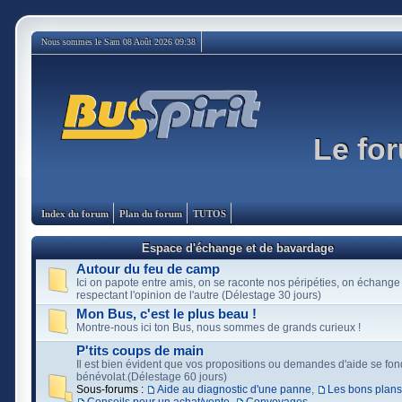
Nous sommes le Sam 08 Août 2026 09:38
Le for
Index du forum
Plan du forum
TUTOS
Espace d'échange et de bavardage
Autour du feu de camp
Ici on papote entre amis, on se raconte nos péripéties, on échange
respectant l'opinion de l'autre (Délestage 30 jours)
Mon Bus, c'est le plus beau !
Montre-nous ici ton Bus, nous sommes de grands curieux !
P'tits coups de main
Il est bien évident que vos propositions ou demandes d'aide se fon
bénévolat.(Délestage 60 jours)
Sous-forums :
Aide au diagnostic d'une panne
,
Les bons plans