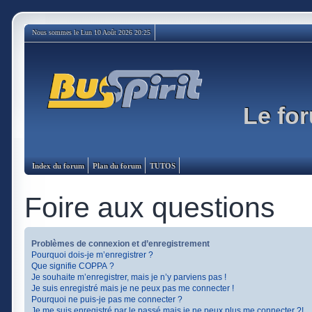
Nous sommes le Lun 10 Août 2026 20:25
Le for
Index du forum
Plan du forum
TUTOS
Foire aux questions
Problèmes de connexion et d’enregistrement
Pourquoi dois-je m’enregistrer ?
Que signifie COPPA ?
Je souhaite m’enregistrer, mais je n’y parviens pas !
Je suis enregistré mais je ne peux pas me connecter !
Pourquoi ne puis-je pas me connecter ?
Je me suis enregistré par le passé mais je ne peux plus me connecter ?!