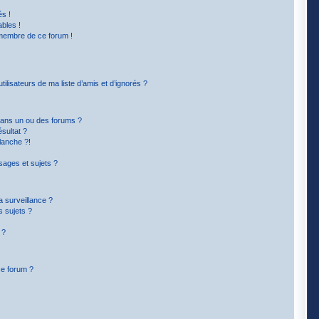
s !
bles !
 membre de ce forum !
lisateurs de ma liste d’amis et d’ignorés ?
dans un ou des forums ?
sultat ?
lanche ?!
ages et sujets ?
la surveillance ?
s sujets ?
 ?
ce forum ?