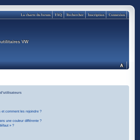
La charte du forum
FAQ
Rechercher
Inscription
Connexion
utilitaires VW
d’utilisateurs
rs et comment les rejoindre ?
ns une couleur différente ?
défaut » ?