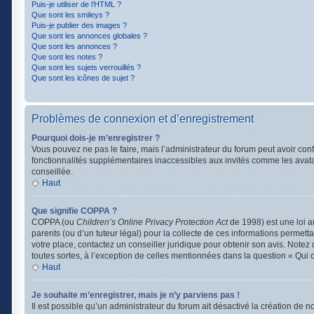
Puis-je utiliser de l’HTML ?
Que sont les smileys ?
Puis-je publier des images ?
Que sont les annonces globales ?
Que sont les annonces ?
Que sont les notes ?
Que sont les sujets verrouillés ?
Que sont les icônes de sujet ?
Problèmes de connexion et d’enregistrement
Pourquoi dois-je m’enregistrer ?
Vous pouvez ne pas le faire, mais l’administrateur du forum peut avoir conf
fonctionnalités supplémentaires inaccessibles aux invités comme les avata
conseillée.
Haut
Que signifie COPPA ?
COPPA (ou
Children’s Online Privacy Protection Act
de 1998) est une loi a
parents (ou d’un tuteur légal) pour la collecte de ces informations permett
votre place, contactez un conseiller juridique pour obtenir son avis. Note
toutes sortes, à l’exception de celles mentionnées dans la question « Qui 
Haut
Je souhaite m’enregistrer, mais je n’y parviens pas !
Il est possible qu’un administrateur du forum ait désactivé la création de 