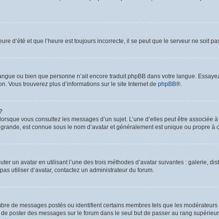
ure d’été et que l’heure est toujours incorrecte, il se peut que le serveur ne soit p
re langue ou bien que personne n’ait encore traduit phpBB dans votre langue. Essaye
on. Vous trouverez plus d’informations sur le site Internet de
phpBB
®.
?
 lorsque vous consultez les messages d’un sujet. L’une d’elles peut être associée 
s grande, est connue sous le nom d’avatar et généralement est unique ou propre 
uter un avatar en utilisant l’une des trois méthodes d’avatar suivantes : galerie, di
pas utiliser d’avatar, contactez un administrateur du forum.
ombre de messages postés ou identifient certains membres tels que les modérateurs
tez de poster des messages sur le forum dans le seul but de passer au rang supérieur.