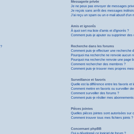
Messagerie privée
Je ne peux pas envoyer de messages privé
Je reçois sans arrêt des messages indésira
J’ai reçu un spam ou un e-mail abusif d’un
Amis et ignorés
À quoi sert ma liste d’amis et d’ignorés ?
Comment puis-je ajouter ou supprimer des uti
Recherche dans les forums
!?
Comment puis-je effectuer une recherche 
Pourquoi ma recherche ne renvoie aucun ré
Pourquoi ma recherche renvoie une page b
Comment rechercher des membres ?
Comment puis-je trouver mes propres mess
Surveillance et favoris
Quelle est la différence entre les favoris et 
Comment mettre en favoris ou surveiller de
Comment surveiller des forums ?
Comment puis-je résilier mes abonnements
Pièces jointes
Quelles pièces jointes sont autorisées sur 
Comment trouver tous mes fichiers joints ?
Concernant phpBB
Qui a développé ce logiciel de forum ?