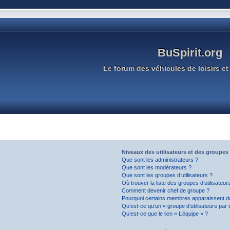
BuSpirit.org
Le forum des véhicules de loisirs et 
Niveaux des utilisateurs et des groupes 
Que sont les administrateurs ?
Que sont les modérateurs ?
Que sont les groupes d’utilisateurs ?
Où trouver la liste des groupes d’utilisateu
Comment devenir chef de groupe ?
Pourquoi certains membres apparaissent da
Qu’est-ce qu’un « groupe d’utilisateurs par 
Qu’est-ce que le lien « L’équipe » ?