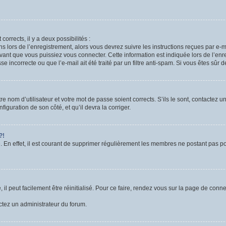
corrects, il y a deux possibilités :
ns lors de l’enregistrement, alors vous devrez suivre les instructions reçues par e
nt que vous puissiez vous connecter. Cette information est indiquée lors de l’enre
 incorrecte ou que l’e-mail ait été traité par un filtre anti-spam. Si vous êtes sûr 
e nom d’utilisateur et votre mot de passe soient corrects. S’ils le sont, contactez u
figuration de son côté, et qu’il devra la corriger.
?!
. En effet, il est courant de supprimer régulièrement les membres ne postant pas pou
l peut facilement être réinitialisé. Pour ce faire, rendez vous sur la page de conn
actez un administrateur du forum.