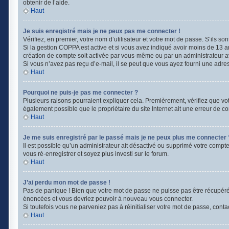
obtenir de l’aide.
Haut
Je suis enregistré mais je ne peux pas me connecter !
Vérifiez, en premier, votre nom d’utilisateur et votre mot de passe. S’ils sont 
Si la gestion COPPA est active et si vous avez indiqué avoir moins de 13 a
création de compte soit activée par vous-même ou par un administrateur ava
Si vous n’avez pas reçu d’e-mail, il se peut que vous ayez fourni une adresse
Haut
Pourquoi ne puis-je pas me connecter ?
Plusieurs raisons pourraient expliquer cela. Premièrement, vérifiez que votr
également possible que le propriétaire du site Internet ait une erreur de con
Haut
Je me suis enregistré par le passé mais je ne peux plus me connecter 
Il est possible qu’un administrateur ait désactivé ou supprimé votre compte
vous ré-enregistrer et soyez plus investi sur le forum.
Haut
J’ai perdu mon mot de passe !
Pas de panique ! Bien que votre mot de passe ne puisse pas être récupéré, i
énoncées et vous devriez pouvoir à nouveau vous connecter.
Si toutefois vous ne parveniez pas à réinitialiser votre mot de passe, cont
Haut