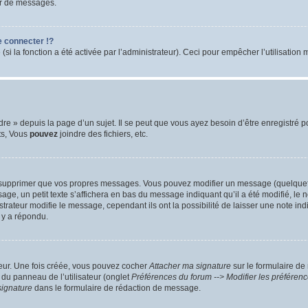
ur de messages.
 connecter !?
 la fonction a été activée par l’administrateur). Ceci pour empêcher l’utilisation ma
 » depuis la page d’un sujet. Il se peut que vous ayez besoin d’être enregistré po
ts, Vous
pouvez
joindre des fichiers, etc.
 supprimer que vos propres messages. Vous pouvez modifier un message (quelquefoi
un petit texte s’affichera en bas du message indiquant qu’il a été modifié, le nomb
ateur modifie le message, cependant ils ont la possibilité de laisser une note indiq
 y a répondu.
teur. Une fois créée, vous pouvez cocher
Attacher ma signature
sur le formulaire de
 du panneau de l’utilisateur (onglet
Préférences du forum --> Modifier les préfére
signature
dans le formulaire de rédaction de message.