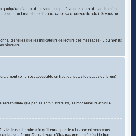
uelqu’un d’autre utilise votre compte à votre insu en utilisant le même
accéder au forum (bibliothèque, cyber-café, université, etc.). Si vous ne
onnalités telles que les indicateurs de lecture des messages (lu ou non lu)
les résoudre.
éralement ce lien est accessible en haut de toutes les pages du forum).
ne serez visible que par les administrateurs, les modérateurs et vous-
iez le fuseau horaire afin qu’il corresponde à la zone où vous vous
 membres du forum. Donc si vous n’êtes pas enregistré, c’est le bon