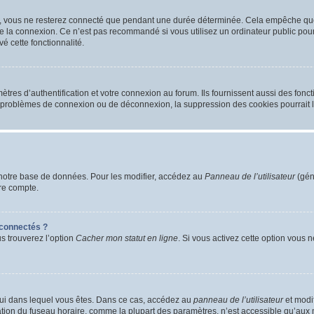
, vous ne resterez connecté que pendant une durée déterminée. Cela empêche que q
e la connexion. Ce n’est pas recommandé si vous utilisez un ordinateur public pour 
é cette fonctionnalité.
es d’authentification et votre connexion au forum. Ils fournissent aussi des foncti
es problèmes de connexion ou de déconnexion, la suppression des cookies pourrait 
notre base de données. Pour les modifier, accédez au
Panneau de l’utilisateur
(gén
re compte.
connectés ?
us trouverez l’option
Cacher mon statut en ligne
. Si vous activez cette option vous 
 celui dans lequel vous êtes. Dans ce cas, accédez au
panneau de l’utilisateur
et modif
cation du fuseau horaire, comme la plupart des paramètres, n’est accessible qu’aux