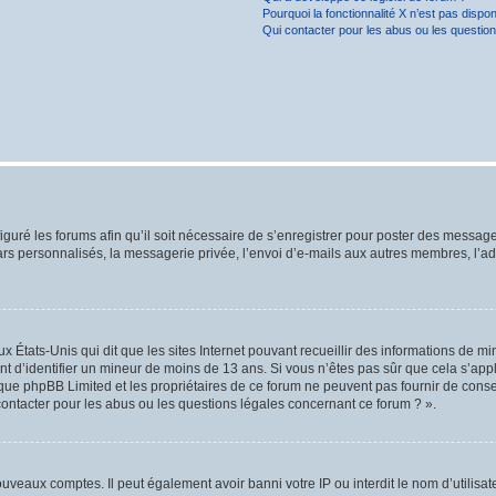
Pourquoi la fonctionnalité X n’est pas dispon
Qui contacter pour les abus ou les questio
iguré les forums afin qu’il soit nécessaire de s’enregistrer pour poster des message
rs personnalisés, la messagerie privée, l’envoi d’e-mails aux autres membres, l’ad
ux États-Unis qui dit que les sites Internet pouvant recueillir des informations de 
ant d’identifier un mineur de moins de 13 ans. Si vous n’êtes pas sûr que cela s’app
z que phpBB Limited et les propriétaires de ce forum ne peuvent pas fournir de conse
contacter pour les abus ou les questions légales concernant ce forum ? ».
nouveaux comptes. Il peut également avoir banni votre IP ou interdit le nom d’utilis