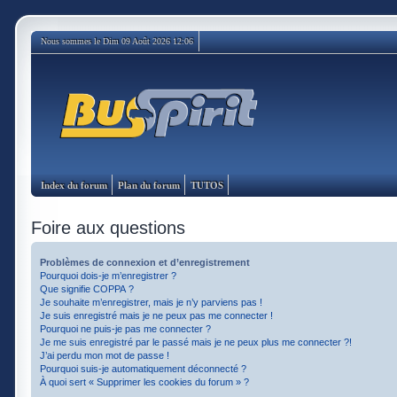
Nous sommes le Dim 09 Août 2026 12:06
Index du forum
Plan du forum
TUTOS
Foire aux questions
Problèmes de connexion et d’enregistrement
Pourquoi dois-je m’enregistrer ?
Que signifie COPPA ?
Je souhaite m’enregistrer, mais je n’y parviens pas !
Je suis enregistré mais je ne peux pas me connecter !
Pourquoi ne puis-je pas me connecter ?
Je me suis enregistré par le passé mais je ne peux plus me connecter ?!
J’ai perdu mon mot de passe !
Pourquoi suis-je automatiquement déconnecté ?
À quoi sert « Supprimer les cookies du forum » ?