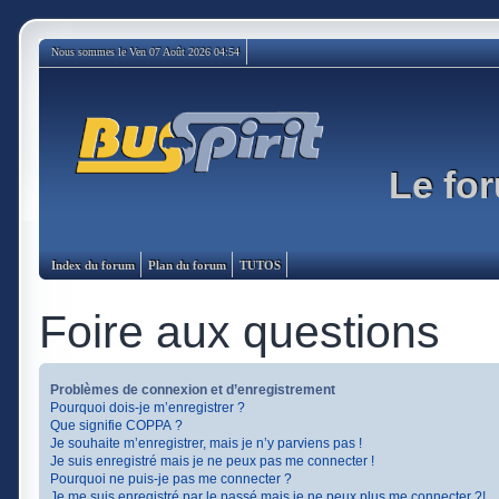
Nous sommes le Ven 07 Août 2026 04:54
Le for
Index du forum
Plan du forum
TUTOS
Foire aux questions
Problèmes de connexion et d’enregistrement
Pourquoi dois-je m’enregistrer ?
Que signifie COPPA ?
Je souhaite m’enregistrer, mais je n’y parviens pas !
Je suis enregistré mais je ne peux pas me connecter !
Pourquoi ne puis-je pas me connecter ?
Je me suis enregistré par le passé mais je ne peux plus me connecter ?!