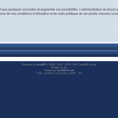
d que quelques secondes et augmente vos possibilités. L’administrateur du forum p
ce de nos conditions d’utilisation et de notre politique de vie privée. Assurez-vous
Powered by
phpBB
© 2000, 2002, 2005, 2007 phpBB Group
Design by pit
Traduit par
phpBB-fr.com
Time : 0.055s | 9 Queries | GZIP : On