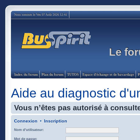
Nous sommes le Ven 07 Août 2026 12:41
Le for
Index du forum
Plan du forum
TUTOS
Espace d'échange et de bavardage
P
Aide au diagnostic d'
Vous n’êtes pas autorisé à consulte
Connexion
•
Inscription
Nom d’utilisateur:
Mot de passe: