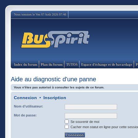
Nous sommes le Ven 07 Août 2026 07:48
Index du forum
Plan du forum
TUTOS
Espace d'échange et de bavardage
P
Aide au diagnostic d'une panne
Vous n’êtes pas autorisé à consulter les sujets de ce forum.
Connexion
•
Inscription
Nom d’utilisateur:
Mot de passe:
Se souvenir de moi
Cacher mon statut en ligne pour cette sessio