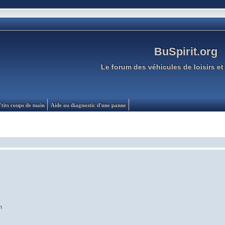
BuSpirit.org
Le forum des véhicules de loisirs et 
'tits coups de main
Aide au diagnostic d'une panne
n