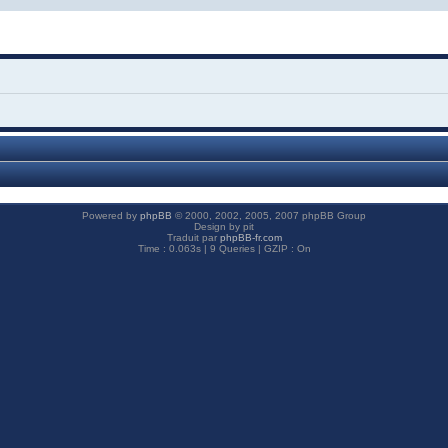
Powered by
phpBB
© 2000, 2002, 2005, 2007 phpBB Group
Design by pit
Traduit par
phpBB-fr.com
Time : 0.063s | 9 Queries | GZIP : On