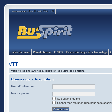
Nous sommes le Lun 10 Août 2026 11:51
Index du forum
Plan du forum
TUTOS
Espace d'échange et de bavardage
C
VTT
Vous n’êtes pas autorisé à consulter les sujets de ce forum.
Connexion
•
Inscription
Nom d’utilisateur:
Mot de passe:
Se souvenir de moi
Cacher mon statut en ligne pour cette sessio