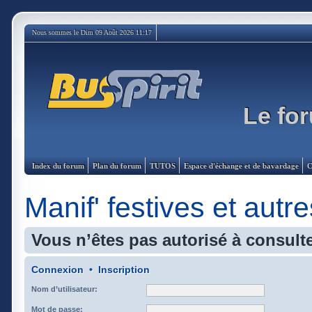
Nous sommes le Dim 09 Août 2026 11:17
Le for
Index du forum
Plan du forum
TUTOS
Espace d'échange et de bavardage
C
Manif' festives et autre
Vous n’êtes pas autorisé à consulte
Connexion
•
Inscription
Nom d’utilisateur:
Mot de passe: