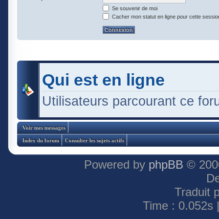
Se souvenir de moi
Cacher mon statut en ligne pour cette sessio
Qui est en ligne
Utilisateurs parcourant ce foru
Voir mes messages
Index du forum
Consulter les sujets actifs
Powered by
phpBB
© 2000
De
Traduit 
Time : 0.052s 