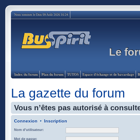
Nous sommes le Dim 09 Août 2026 16:24
Le for
Index du forum
Plan du forum
TUTOS
Espace d'échange et de bavardage
B
La gazette du forum
Vous n’êtes pas autorisé à consulte
Connexion
•
Inscription
Nom d’utilisateur:
Mot de passe: