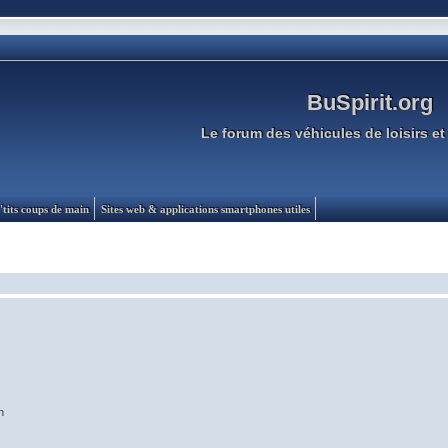
BuSpirit.org
Le forum des véhicules de loisirs et 
'tits coups de main
Sites web & applications smartphones utiles
n