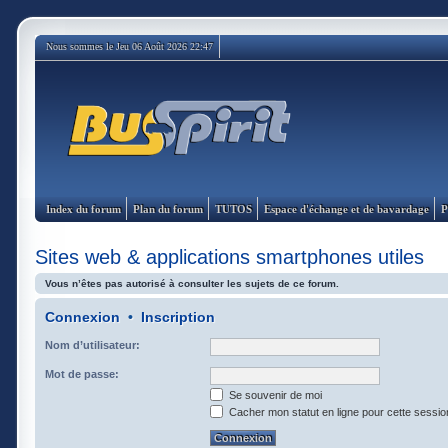
Nous sommes le Jeu 06 Août 2026 22:47
Index du forum
Plan du forum
TUTOS
Espace d'échange et de bavardage
P
Sites web & applications smartphones utiles
Vous n’êtes pas autorisé à consulter les sujets de ce forum.
Connexion
•
Inscription
Nom d’utilisateur:
Mot de passe:
Se souvenir de moi
Cacher mon statut en ligne pour cette sessio