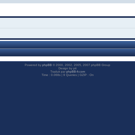
Powered by
phpBB
© 2000, 2002, 2005, 2007 phpBB Group
Design by pit
Traduit par
phpBB-fr.com
Time : 0.068s | 9 Queries | GZIP : On