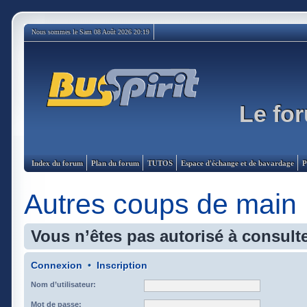
Nous sommes le Sam 08 Août 2026 20:19
Le for
Index du forum
Plan du forum
TUTOS
Espace d'échange et de bavardage
P
Autres coups de main
Vous n’êtes pas autorisé à consulte
Connexion
•
Inscription
Nom d’utilisateur:
Mot de passe: