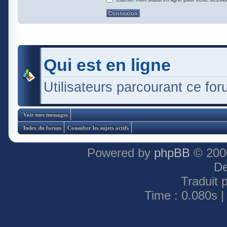
Qui est en ligne
Utilisateurs parcourant ce foru
Voir mes messages
Index du forum
Consulter les sujets actifs
Powered by
phpBB
© 2000
De
Traduit 
Time : 0.080s |