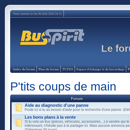
Nous sommes le Jeu 06 Août 2026 16:11
Le for
Index du forum
Plan du forum
TUTOS
Espace d'échange et de bavardage
P
P'tits coups de main
Forum
Aide au diagnostic d'une panne
Poste ici si tu as besoin d'aide pour la recherche d'une panne. (Dé
Les bons plans à la vente
Si tu vois un truc (pièces, véhicules, accessoires,...) à vendre qui t
intéressant, n'hésite pas à le partager ici. Mais aucune annonce p
(Délestage 30 jours)