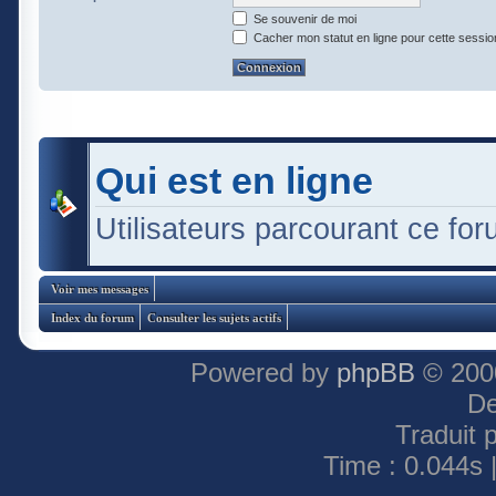
Se souvenir de moi
Cacher mon statut en ligne pour cette sessio
Qui est en ligne
Utilisateurs parcourant ce foru
Voir mes messages
Index du forum
Consulter les sujets actifs
Powered by
phpBB
© 2000
De
Traduit 
Time : 0.044s 