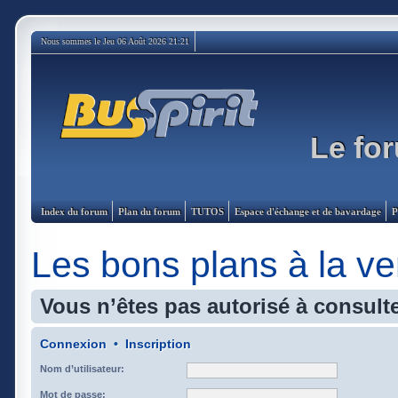
Nous sommes le Jeu 06 Août 2026 21:21
Le for
Index du forum
Plan du forum
TUTOS
Espace d'échange et de bavardage
P
Les bons plans à la ve
Vous n’êtes pas autorisé à consulte
Connexion
•
Inscription
Nom d’utilisateur:
Mot de passe: