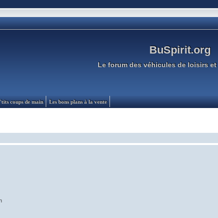
BuSpirit.org
Le forum des véhicules de loisirs et 
'tits coups de main
Les bons plans à la vente
n