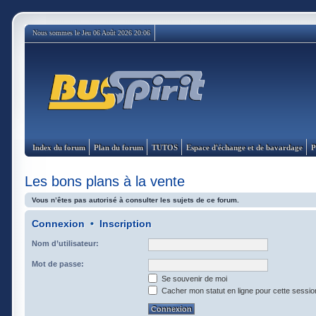
Nous sommes le Jeu 06 Août 2026 20:06
Index du forum
Plan du forum
TUTOS
Espace d'échange et de bavardage
P
Les bons plans à la vente
Vous n’êtes pas autorisé à consulter les sujets de ce forum.
Connexion
•
Inscription
Nom d’utilisateur:
Mot de passe:
Se souvenir de moi
Cacher mon statut en ligne pour cette sessio