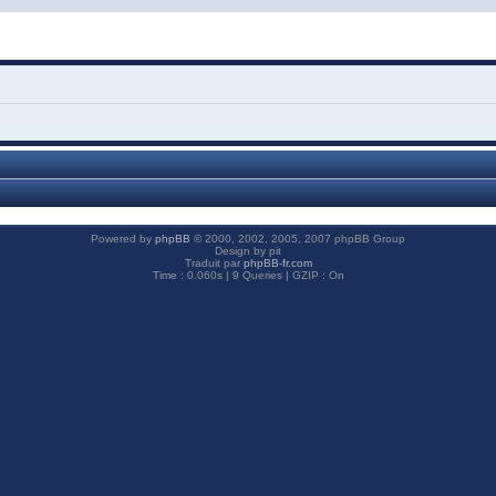
Powered by
phpBB
© 2000, 2002, 2005, 2007 phpBB Group
Design by pit
Traduit par
phpBB-fr.com
Time : 0.060s | 9 Queries | GZIP : On