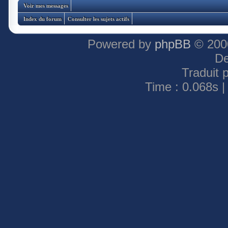
Voir mes messages
Index du forum
Consulter les sujets actifs
Powered by
phpBB
© 2000
De
Traduit 
Time : 0.068s |