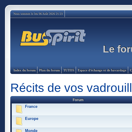
Nous sommes le Jeu 06 Août 2026 21:23
Le for
Index du forum
Plan du forum
TUTOS
Espace d'échange et de bavardage
C
Récits de vos vadrouil
Forum
France
Europe
Monde