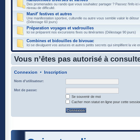
Des promenades ou rando que vous souhaitez partager ? Passez l'info ici e
niveau de difficulté.
Manif' festives et autres
Une manifestation sportive, culturelle ou autre vous semble valoir le détour 
(Délestage 60 jours)
Préparation voyages et vadrouilles
Ici se préparent nos excursions fixes ou itinérantes (Délestage 90 jours)
Combines et bidouilles de bivouac
Ici se divulguent vos astuces et autres petits secrets qui simplifient la vie
Vous n’êtes pas autorisé à consulte
Connexion
•
Inscription
Nom d’utilisateur:
Mot de passe:
Se souvenir de moi
Cacher mon statut en ligne pour cette sessio