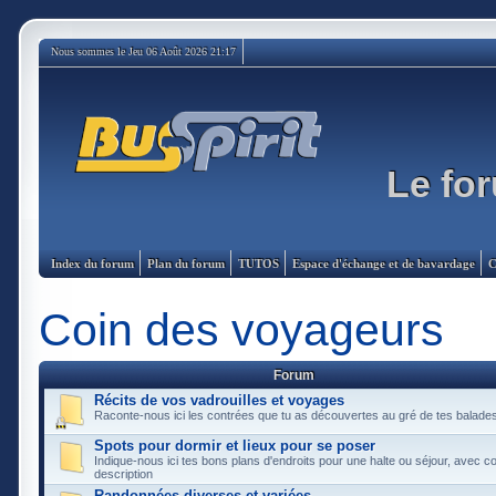
Nous sommes le Jeu 06 Août 2026 21:17
Le for
Index du forum
Plan du forum
TUTOS
Espace d'échange et de bavardage
C
Coin des voyageurs
Forum
Récits de vos vadrouilles et voyages
Raconte-nous ici les contrées que tu as découvertes au gré de tes balade
Spots pour dormir et lieux pour se poser
Indique-nous ici tes bons plans d'endroits pour une halte ou séjour, avec 
description
Randonnées diverses et variées