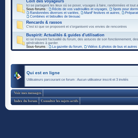
Coin des voyageurs
Ici se partagent les lieux où se poser, voyages à faire, randonnées et tout au
Sous-forums :
Récits de vos vadrouilles et voyages
,
Spots pour dormi
Randonnées diverses et variées
,
Manif' festives et autres
,
Préparat
Combines et bidouilles de bivouac
Rencards & rassos
C'est ici que se proposent et s'organisent vos envies de rencontres
Buspirit: Actualités & guides d'utilisation
ici se trouvent l'actualité du forum, des astuces de son fonctionnement, de
généralistes à garder.
Sous-forums :
La gazette du forum
,
Vidéos & photos de bus et autres
Qui est en ligne
Utilisateurs parcourant ce forum : Aucun utilisateur inscrit et 3 invités
Voir mes messages
Index du forum
Consulter les sujets actifs