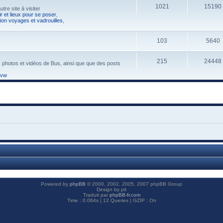
1021
15190
tre site à visiter
r et lieux pour se poser
,
ion voyages et vadrouilles
,
103
5640
215
24448
s photos et vidéos de Bus, ainsi que que des posts
 vw
Powered by
phpBB
© 2000, 2002, 2005, 2007 phpBB Group
Design by pit
Traduit par
phpBB-fr.com
Time : 0.064s | 12 Queries | GZIP : On