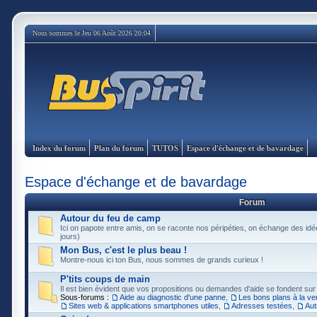
Nous sommes le Jeu 06 Août 2026 20:04
Index du forum
Plan du forum
TUTOS
Espace d'échange et de bavardage
Espace d'échange et de bavardage
Forum
Autour du feu de camp
Ici on papote entre amis, on se raconte nos péripéties, on échange des idée
jours)
Mon Bus, c'est le plus beau !
Montre-nous ici ton Bus, nous sommes de grands curieux !
P'tits coups de main
Il est bien évident que vos propositions ou demandes d'aide se fondent sur
Sous-forums :
Aide au diagnostic d'une panne
,
Les bons plans à la ve
Sites web & applications smartphones utiles
,
Adresses testées
,
Aut