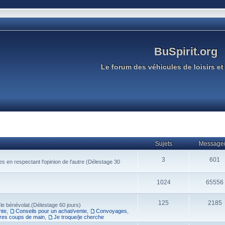
BuSpirit.org
Le forum des véhicules de loisirs et 
Sujets
Message(
3
601
s en respectant l'opinion de l'autre (Délestage 30
1024
65556
125
2185
 le bénévolat.(Délestage 60 jours)
nte
,
Conseils pour un achat/vente
,
Convoyages
,
res coups de main
,
Je troque/je cherche