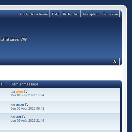
La charte du forum
FAQ
Rechercher
Inscription
Connexion
utilitaires VW
s)
Dernier message
par
pico
Mer 02 Fév 2022 16:54
par
dalou
Jeu 06 Août 2026 06:42
par
Anf
Lun 03 Août 2026 21:46