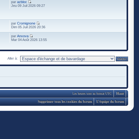
par
azbloc
Jeu 09 Juil 2026 09:27
par
Cromignone
Dim 05 Juil 2026 20:36
par
Anxova
Mar 04 Août 2026 13:55
Aller à:
Haut
Les heures sont au format UTC
Supprimer tous les cookies du forum
L’équipe du forum