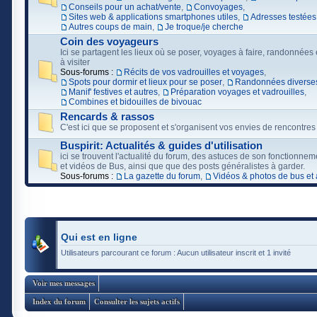
Conseils pour un achat/vente
,
Convoyages
,
Sites web & applications smartphones utiles
,
Adresses testées
Autres coups de main
,
Je troque/je cherche
Coin des voyageurs
Ici se partagent les lieux où se poser, voyages à faire, randonnées e
à visiter
Sous-forums :
Récits de vos vadrouilles et voyages
,
Spots pour dormir et lieux pour se poser
,
Randonnées diverses
Manif' festives et autres
,
Préparation voyages et vadrouilles
,
Combines et bidouilles de bivouac
Rencards & rassos
C'est ici que se proposent et s'organisent vos envies de rencontres
Buspirit: Actualités & guides d'utilisation
ici se trouvent l'actualité du forum, des astuces de son fonctionne
et vidéos de Bus, ainsi que que des posts généralistes à garder.
Sous-forums :
La gazette du forum
,
Vidéos & photos de bus et 
Qui est en ligne
Utilisateurs parcourant ce forum : Aucun utilisateur inscrit et 1 invité
Voir mes messages
Index du forum
Consulter les sujets actifs