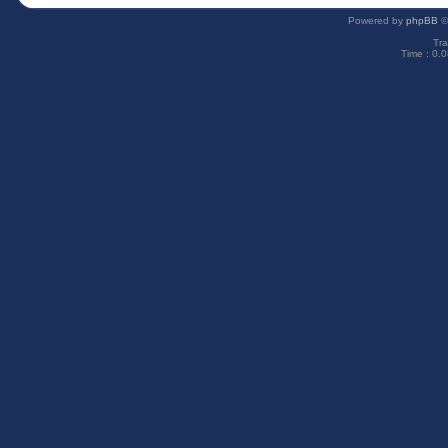
Powered by
phpBB
©
Tra
Time : 0.0