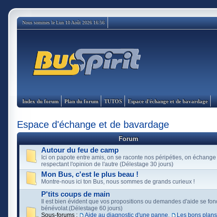
Nous sommes le Lun 10 Août 2026 16:56
Index du forum
Plan du forum
TUTOS
Espace d'échange et de bavardage
Espace d'échange et de bavardage
Forum
Autour du feu de camp
Ici on papote entre amis, on se raconte nos péripéties, on échange
respectant l'opinion de l'autre (Délestage 30 jours)
Mon Bus, c'est le plus beau !
Montre-nous ici ton Bus, nous sommes de grands curieux !
P'tits coups de main
Il est bien évident que vos propositions ou demandes d'aide se fon
bénévolat.(Délestage 60 jours)
Sous-forums :
Aide au diagnostic d'une panne
,
Les bons plans