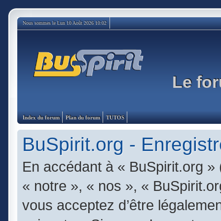
Nous sommes le Lun 10 Août 2026 10:02
Le for
Index du forum
Plan du forum
TUTOS
BuSpirit.org - Enregist
En accédant à « BuSpirit.org » 
« notre », « nos », « BuSpirit.or
vous acceptez d’être légalemen