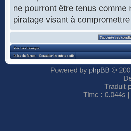
ne pourront être tenus comme 
piratage visant à compromettre
Voir mes messages
Index du forum
Consulter les sujets actifs
Powered by
phpBB
© 2000
De
Traduit 
Time : 0.044s |