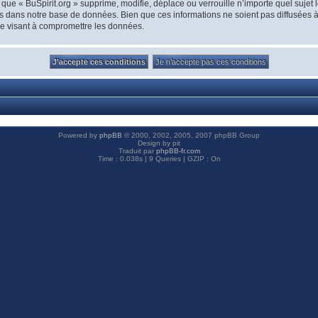
que « BuSpirit.org » supprime, modifie, déplace ou verrouille n’importe quel suje
s dans notre base de données. Bien que ces informations ne soient pas diffusées à 
ge visant à compromettre les données.
Powered by
phpBB
© 2000, 2002, 2005, 2007 phpBB Group
Design by pit
Traduit par
phpBB-fr.com
Time : 0.038s | 9 Queries | GZIP : On