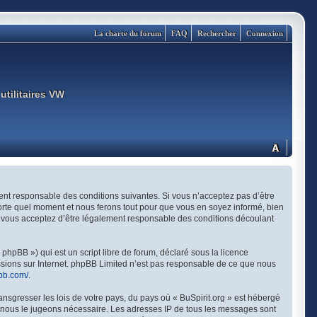
La charte du forum
FAQ
Rechercher
Connexion
utilitaires VW
ement responsable des conditions suivantes. Si vous n’acceptez pas d’être
porte quel moment et nous ferons tout pour que vous en soyez informé, bien
és, vous acceptez d’être légalement responsable des conditions découlant
hpBB ») qui est un script libre de forum, déclaré sous la licence
ussions sur Internet. phpBB Limited n’est pas responsable de ce que nous
bb.com/
.
ansgresser les lois de votre pays, du pays où « BuSpirit.org » est hébergé
si nous le jugeons nécessaire. Les adresses IP de tous les messages sont