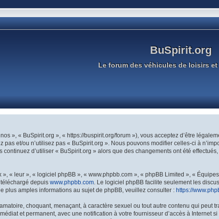
BuSpirit.org
Le forum des véhicules de loisirs et 
 nos », « BuSpirit.org », « https://buspirit.org/forum »), vous acceptez d’être légal
 pas et/ou n’utilisez pas « BuSpirit.org ». Nous pouvons modifier celles-ci à n’im
ous continuez d’utiliser « BuSpirit.org » alors que des changements ont été effectu
», « leur », « logiciel phpBB », « www.phpbb.com », « phpBB Limited », « Équipes p
e téléchargé depuis
www.phpbb.com
. Le logiciel phpBB facilite seulement les disc
plus amples informations au sujet de phpBB, veuillez consulter :
https://www.php
amatoire, choquant, menaçant, à caractère sexuel ou tout autre contenu qui peut tr
médiat et permanent, avec une notification à votre fournisseur d’accès à Internet 