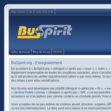
Nous sommes le Ven 07 Août 2026 16:46
Index du forum
Plan du forum
TUTOS
BuSpirit.org - Enregistrement
En accédant à « BuSpirit.org » (désigné ci-après par « nous », « notre », «
légalement responsable de toutes les conditions suivantes, alors n’accédez
qu’il soit prudent de vérifier régulièrement celles-ci par vous-même. Si v
des mises à jour et/ou modifications.
Nos forums sont développés par phpBB (désigné ci-après par « ils », « eux 
«
General Public License
» (désigné ci-après par « GPL ») et qui peut êtr
acceptons ou n’acceptons pas comme contenu ou conduite permis. Pour de 
Vous acceptez de ne pas publier de contenu abusif, obscène, vulgaire, diff
ou les lois internationales. Le faire peut vous mener à un bannissement im