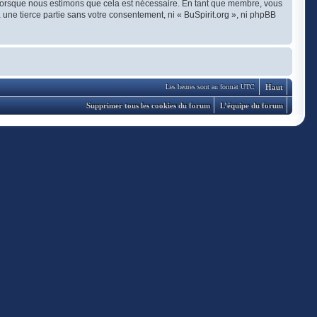
t lorsque nous estimons que cela est nécessaire. En tant que membre, vous
une tierce partie sans votre consentement, ni « BuSpirit.org », ni phpBB
Haut
Les heures sont au format UTC
Supprimer tous les cookies du forum
L’équipe du forum