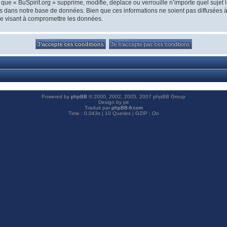
que « BuSpirit.org » supprime, modifie, déplace ou verrouille n’importe quel suje
s dans notre base de données. Bien que ces informations ne soient pas diffusées à 
ge visant à compromettre les données.
Powered by
phpBB
© 2000, 2002, 2005, 2007 phpBB Group
Design by pit
Traduit par
phpBB-fr.com
Time : 0.043s | 10 Queries | GZIP : On