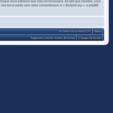
t lorsque nous estimons que cela est nécessaire. En tant que membre, vous
une tierce partie sans votre consentement, ni « BuSpirit.org », ni phpBB
Haut
Les heures sont au format UTC
Supprimer tous les cookies du forum
L’équipe du forum