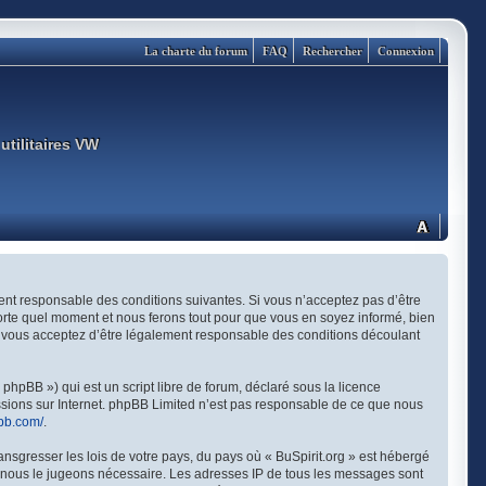
La charte du forum
FAQ
Rechercher
Connexion
utilitaires VW
ement responsable des conditions suivantes. Si vous n’acceptez pas d’être
porte quel moment et nous ferons tout pour que vous en soyez informé, bien
és, vous acceptez d’être légalement responsable des conditions découlant
hpBB ») qui est un script libre de forum, déclaré sous la licence
ussions sur Internet. phpBB Limited n’est pas responsable de ce que nous
bb.com/
.
ansgresser les lois de votre pays, du pays où « BuSpirit.org » est hébergé
si nous le jugeons nécessaire. Les adresses IP de tous les messages sont