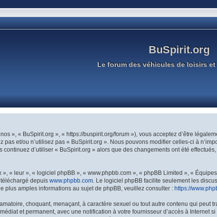
BuSpirit.org
Le forum des véhicules de loisirs et 
 nos », « BuSpirit.org », « https://buspirit.org/forum »), vous acceptez d’être légal
 pas et/ou n’utilisez pas « BuSpirit.org ». Nous pouvons modifier celles-ci à n’im
ous continuez d’utiliser « BuSpirit.org » alors que des changements ont été effectu
», « leur », « logiciel phpBB », « www.phpbb.com », « phpBB Limited », « Équipes p
e téléchargé depuis
www.phpbb.com
. Le logiciel phpBB facilite seulement les disc
plus amples informations au sujet de phpBB, veuillez consulter :
https://www.php
amatoire, choquant, menaçant, à caractère sexuel ou tout autre contenu qui peut tr
médiat et permanent, avec une notification à votre fournisseur d’accès à Internet 