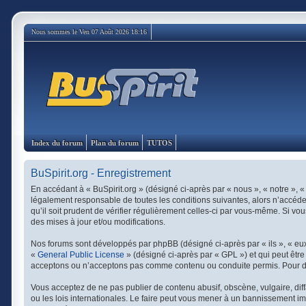
Nous sommes le Ven 07 Août 2026 18:16
Index du forum
Plan du forum
TUTOS
BuSpirit.org - Enregistrement
En accédant à « BuSpirit.org » (désigné ci-après par « nous », « notre », «
légalement responsable de toutes les conditions suivantes, alors n’accédez
qu’il soit prudent de vérifier régulièrement celles-ci par vous-même. Si v
des mises à jour et/ou modifications.
Nos forums sont développés par phpBB (désigné ci-après par « ils », « eux 
«
General Public License
» (désigné ci-après par « GPL ») et qui peut êtr
acceptons ou n’acceptons pas comme contenu ou conduite permis. Pour de 
Vous acceptez de ne pas publier de contenu abusif, obscène, vulgaire, diff
ou les lois internationales. Le faire peut vous mener à un bannissement im