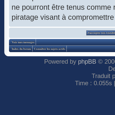
ne pourront être tenus comme 
piratage visant à compromettre
Voir mes messages
Index du forum
Consulter les sujets actifs
Powered by
phpBB
© 2000
De
Traduit 
Time : 0.055s 