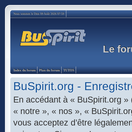
Nous sommes le Dim 09 Août 2026 07:59
Le for
Index du forum
Plan du forum
TUTOS
BuSpirit.org - Enregist
En accédant à « BuSpirit.org » 
« notre », « nos », « BuSpirit.or
vous acceptez d’être légalemen