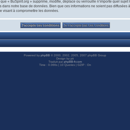
que « BuSpirit.org » supprime, modifie, déplace ou verrouille n’importe quel suje
s dans notre base de données. Bien que ces informations ne soient pas diffusées à 
ge visant à compromettre les données.
Powered by
phpBB
© 2000, 2002, 2005, 2007 phpBB Group
Design by pit
Traduit par
phpBB-fr.com
Time : 0.066s | 10 Queries | GZIP : On