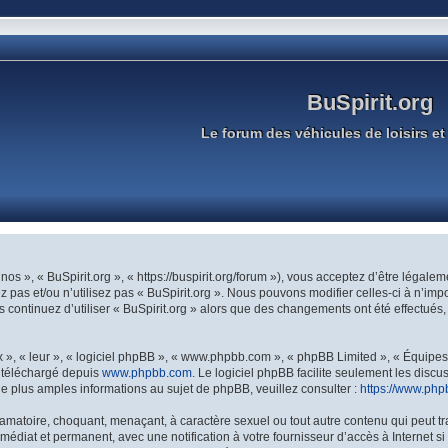
BuSpirit.org
Le forum des véhicules de loisirs et 
 nos », « BuSpirit.org », « https://buspirit.org/forum »), vous acceptez d’être légal
 pas et/ou n’utilisez pas « BuSpirit.org ». Nous pouvons modifier celles-ci à n’im
ous continuez d’utiliser « BuSpirit.org » alors que des changements ont été effectu
», « leur », « logiciel phpBB », « www.phpbb.com », « phpBB Limited », « Équipes p
e téléchargé depuis
www.phpbb.com
. Le logiciel phpBB facilite seulement les disc
plus amples informations au sujet de phpBB, veuillez consulter :
https://www.php
amatoire, choquant, menaçant, à caractère sexuel ou tout autre contenu qui peut tr
médiat et permanent, avec une notification à votre fournisseur d’accès à Internet 