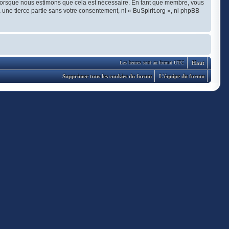
t lorsque nous estimons que cela est nécessaire. En tant que membre, vous
une tierce partie sans votre consentement, ni « BuSpirit.org », ni phpBB
Haut
Les heures sont au format UTC
Supprimer tous les cookies du forum
L’équipe du forum