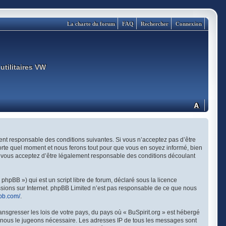
La charte du forum
FAQ
Rechercher
Connexion
utilitaires VW
ement responsable des conditions suivantes. Si vous n’acceptez pas d’être
porte quel moment et nous ferons tout pour que vous en soyez informé, bien
és, vous acceptez d’être légalement responsable des conditions découlant
hpBB ») qui est un script libre de forum, déclaré sous la licence
ussions sur Internet. phpBB Limited n’est pas responsable de ce que nous
bb.com/
.
ansgresser les lois de votre pays, du pays où « BuSpirit.org » est hébergé
si nous le jugeons nécessaire. Les adresses IP de tous les messages sont