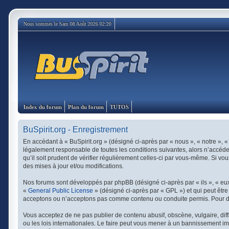
Nous sommes le Sam 08 Août 2026 02:20
Index du forum
Plan du forum
TUTOS
BuSpirit.org - Enregistrement
En accédant à « BuSpirit.org » (désigné ci-après par « nous », « notre », «
légalement responsable de toutes les conditions suivantes, alors n’accédez
qu’il soit prudent de vérifier régulièrement celles-ci par vous-même. Si v
des mises à jour et/ou modifications.
Nos forums sont développés par phpBB (désigné ci-après par « ils », « eux 
«
General Public License
» (désigné ci-après par « GPL ») et qui peut êtr
acceptons ou n’acceptons pas comme contenu ou conduite permis. Pour de 
Vous acceptez de ne pas publier de contenu abusif, obscène, vulgaire, diff
ou les lois internationales. Le faire peut vous mener à un bannissement im