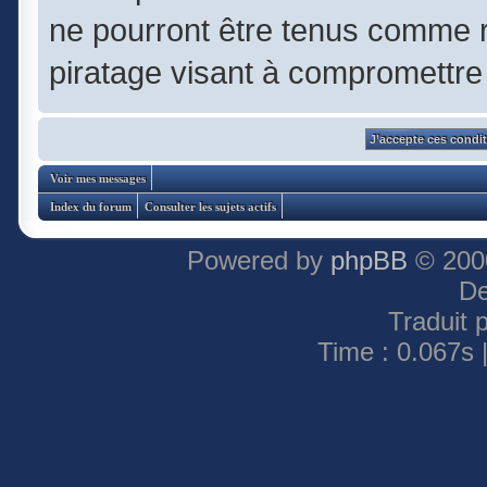
ne pourront être tenus comme 
piratage visant à compromettre
Voir mes messages
Index du forum
Consulter les sujets actifs
Powered by
phpBB
© 2000
De
Traduit 
Time : 0.067s 