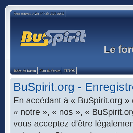
Nous sommes le Ven 07 Août 2026 09:55
Le for
Index du forum
Plan du forum
TUTOS
BuSpirit.org - Enregist
En accédant à « BuSpirit.org » 
« notre », « nos », « BuSpirit.or
vous acceptez d’être légalemen