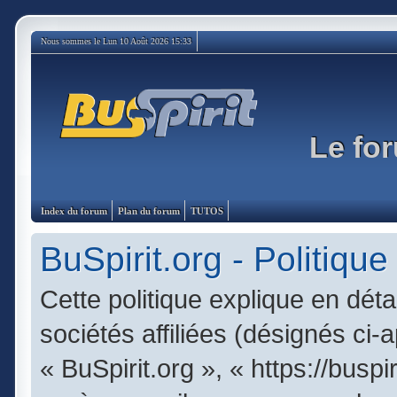
Nous sommes le Lun 10 Août 2026 15:33
Le for
Index du forum
Plan du forum
TUTOS
BuSpirit.org - Politique
Cette politique explique en dét
sociétés affiliées (désignés ci-
« BuSpirit.org », « https://busp