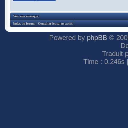
Voir mes messages
Index du forum
Consulter les sujets actifs
Powered by
phpBB
© 2000
De
Traduit 
Time : 0.246s 