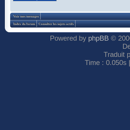
Voir mes messages
Index du forum
Consulter les sujets actifs
Powered by
phpBB
© 2000
De
Traduit 
Time : 0.050s 