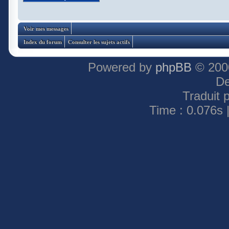
Voir mes messages
Index du forum
Consulter les sujets actifs
Powered by
phpBB
© 2000
De
Traduit 
Time : 0.076s 