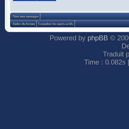
Voir mes messages
Index du forum
Consulter les sujets actifs
Powered by
phpBB
© 2000
De
Traduit 
Time : 0.082s 