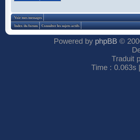
Voir mes messages
Index du forum
Consulter les sujets actifs
Powered by
phpBB
© 2000
De
Traduit 
Time : 0.063s 