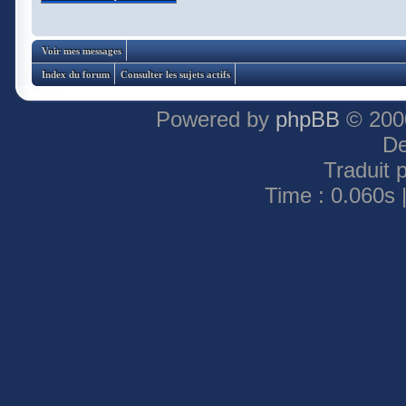
Voir mes messages
Index du forum
Consulter les sujets actifs
Powered by
phpBB
© 2000
De
Traduit 
Time : 0.060s 