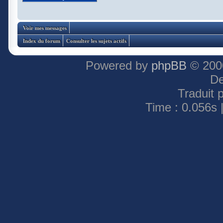
Voir mes messages
Index du forum
Consulter les sujets actifs
Powered by
phpBB
© 2000
De
Traduit 
Time : 0.056s 